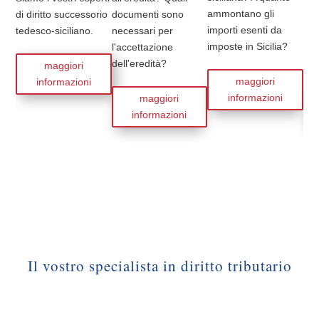
ammontano gli
a q
di diritto successorio
documenti sono
importi esenti da
amm
tedesco-siciliano.
necessari per
imposte in Sicilia?
imp
l'accettazione
imp
dell'eredità?
maggiori
maggiori
informazioni
informazioni
maggiori
informazioni
Il vostro specialista in diritto tributario