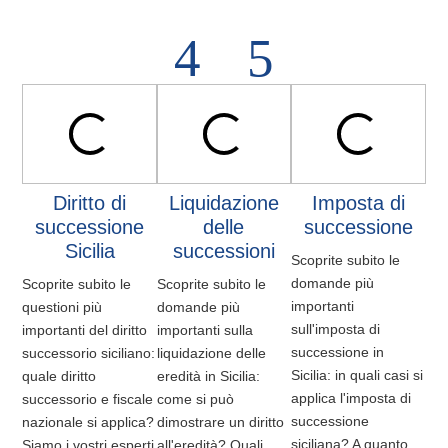
Diritto di
Liquidazione
Imposta di
I
successione
delle
successione
Sicilia
successioni
Scoprite subito le
Sco
domande più
do
Scoprite subito le
Scoprite subito le
importanti
imp
questioni più
domande più
sull'imposta di
sul
importanti del diritto
importanti sulla
successione in
don
successorio siciliano:
liquidazione delle
Sicilia: in quali casi si
qua
quale diritto
eredità in Sicilia:
applica l'imposta di
obbl
successorio e fiscale
come si può
successione
qua
nazionale si applica?
dimostrare un diritto
siciliana? A quanto
don
Siamo i vostri esperti
all'eredità? Quali