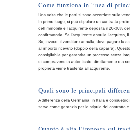
Come funziona in linea di princ
Una volta che le parti si sono accordate sulla vend
In primo luogo, si può stipulare un contratto prelim
dell’immobile e l’acquirente deposita il 20-30% del 
confirmatoria. Se l’acquirente annulla l’acquisto, 
Se, invece, il venditore annulla, deve pagare lo s
all’importo ricevuto (doppio della caparra). Quest
consigliabile per garantire un processo senza into
di compravendita autenticato, direttamente o a seg
proprietà viene trasferita all’acquirente.
Quali sono le principali differe
A differenza della Germania, in Italia è consuetudin
serve come garanzia per la stipula del contratto e
Quanto è alta l’imposta sul trasf