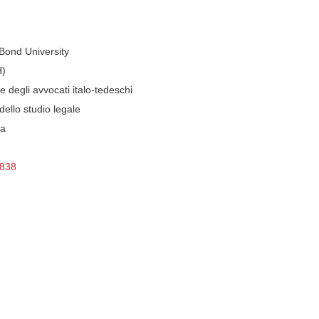
Bond University
H)
 degli avvocati italo-tedeschi
ello studio legale
ra
1838