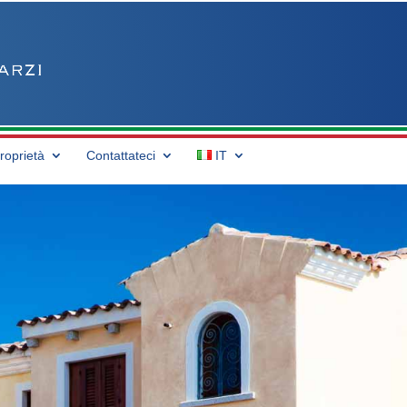
proprietà
Contattateci
IT