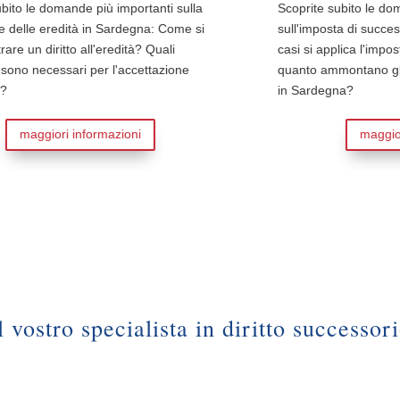
nti sulla
Scoprite subito le domande più importanti
: Come si
sull'imposta di successione in Sardegna: In quali
uali
casi si applica l'imposta di successione sarda? A
azione
quanto ammontano gli importi esenti da imposte
in Sardegna?
maggiori informazioni
l vostro specialista in diritto successor