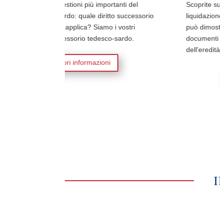
più importanti del
Scoprite subito le domande più importa
ale diritto successorio
liquidazione delle eredità in Sardegna
a? Siamo i vostri
può dimostrare un diritto all'eredità? Q
o tedesco-sardo.
documenti sono necessari per l'accett
dell'eredità?
rmazioni
maggiori informazioni
I